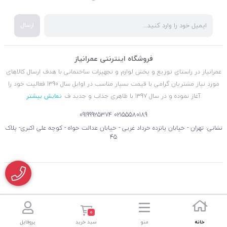
ارسال
فروشگاه اینترنتی عمرانیاز
عمرانیاز در راستای توزیع و پخش لوازم و تجهیزات ساختمانی با هدف ارسال کالاهای
مورد نیاز مشتریان گرامی با قیمت بسیار مناسب در اوایل سال 1390 فعالیت خود را
آغاز نموده و در سال 1397 با ظاهری جذاب و جدید ف
نمایش بیشتر
09199925374
02155580189
نشانی: تهران - خیابان پانزده خرداد غربی - خیابان عدالت خواه - کوچه علی اکبری- پلاک
45
0
خانه
منو
سبد خرید
پروفایل