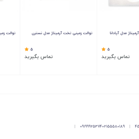
میتاژ مدل آپادانا
توالت زمینی تخت آرمیتاژ مدل نسترن
توالت زمین
5
5
تماس بگیرید
تماس بگیرید
|
09199925374
02155580189
|