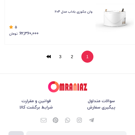
وان جکوزی باداب مدل 204
5
62,360,000
تومان
3
2
1
سوالات متداول
قوانین و مقرارت
پیگیری سفارش
شرایط برگشت کالا