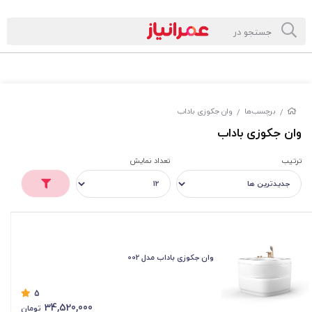
برچسب‌ها
وان جکوزی باداب
/
/
وان جکوزی باداب
ترتیب
تعداد نمایش
وان جکوزی باداب مدل 002
5
34,520,000
تومان