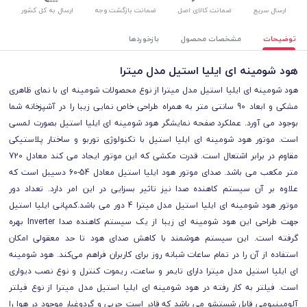
ارسال سریع
ضمانت کالای اصل
ضمانت بازگشت وجه
ارسال به کل کشور
توضیحات
مشخصات محصول
بازخوردها
هود شومینه ای ایلیا استیل مدل میترا
هود شومینه ای ایلیا استیل مدل میترا از نوع محصولات شومینه ای با نمای ظاهری
مشکی و ابعاد
90 سانتی متر
به همراه طراحی خاص نمایی زیبا را در آشپزخانه شما
بوجود می آورد. عملکرد صفحه نمایشگر هود شومینه ای ایلیا استیل بصورت لمسی
است.
موتور هود شومینه ای ایلیا استیل
با تکنولوژی توربو و ساختار پلاستیکی
مقاوم در برابر اشتعال است.
قدرت مکشی که این موتور ایجاد می کند معادل
720
متر مکعب می باشد. صدای موتور هود ایلیا استیل معادل 54-60 دسیبل است که
علاوه بر آن سیستم کاهنده صدا نیز تاثیر بسزایی در این امر دارد. تعداد دور
موتور هود شومینه ای ایلیا استیل مدل میترا 4 دور می باشد.کمپانی ایلیا استیل
جهت طراحی این هود شومینه ای زیبا از یک سیستم کاهنده صدا Inverter بهره
گرفته است. این سیستم هوشمند با کاهش صدای هود تا حد معقولی امکان
استفاده از آن را در تمام ساعات شبانه روز برای کاربران فراهم می‌کند. هود شومینه
ای ایلیا استیل مدل میترا دارای تایمر و ساعت، ریموت کنترل و
نوع نصب دیواری
است.
فیلتر به کار رفته در هود شومینه ای ایلیا استیل مدل میترا از نوع فیلتر
آلومینیومی قابل شستشو می باشد که قادر است چربی و گردوغبار موجود در هوا را