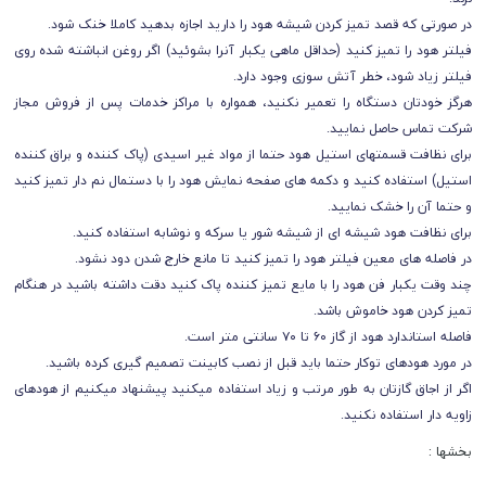
در صورتی که قصد تميز کردن شيشه هود را داريد اجازه بدهيد کاملا خنک شود.
فيلتر هود را تميز کنيد (حداقل ماهی يکبار آنرا بشوئيد) اگر روغن انباشته شده روی
فيلتر زياد شود، خطر آتش سوزی وجود دارد.
هرگز خودتان دستگاه را تعمير نکنيد، همواره با مراکز خدمات پس از فروش مجاز
شرکت تماس حاصل نماييد.
برای نظافت قسمتهای استيل هود حتما از مواد غير اسيدی (پاک کننده و براق کننده
استيل) استفاده کنيد و دکمه های صفحه نمايش هود را با دستمال نم دار تميز کنيد
و حتما آن را خشک نماييد.
برای نظافت هود شيشه ای از شيشه شور يا سرکه و نوشابه استفاده کنيد.
در فاصله های معين فيلتر هود را تميز کنيد تا مانع خارج شدن دود نشود.
چند وقت يکبار فن هود را با مايع تميز کننده پاک کنيد دقت داشته باشيد در هنگام
تميز کردن هود خاموش باشد.
فاصله استاندارد هود از گاز ۶٠ تا ٧٠ سانتی متر است.
در مورد هودهای توکار حتما بايد قبل از نصب کابينت تصميم گيری کرده باشيد.
اگر از اجاق گازتان به طور مرتب و زياد استفاده میکنيد پيشنهاد میکنيم از هودهای
زاويه دار استفاده نکنيد.
بخشها :