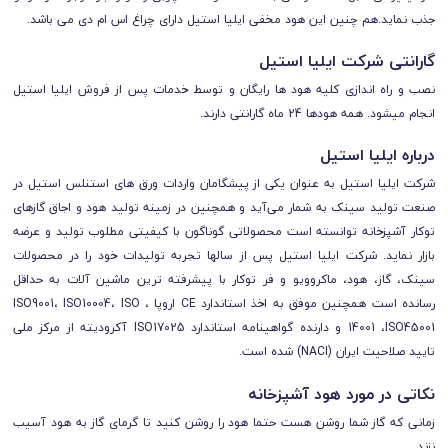
جذب نماید.هم چنین این هود مخفی ایلیا استیل دارای چراغ اس ام دی می باشد.
گارانتی شرکت ایلیا استیل
نصب و راه اندازی کلیه هود ها رایگان و توسط خدمات پس از فروش ایلیا استیل
انجام میشود. همه هودها 24 ماه گارانتی دارند.
درباره ایلیا استیل
شرکت ایلیا استیل به عنوان يكی از پيشگامان واردات ورق های استنلس استیل در
صنعت توليد سینک به شمار می‌آید و همچنین در زمینه تولید هود و اجاق گازهای
توکار آشپزخانه توانسته است محصولاتی گوناگون با كيفيتی مطلوب توليد و عرضه
بازار نمايد. شرکت ایلیا استیل پس از سالها تجربه تولیدات خود را در محصولات
سینک، گاز، هود، ماکروویو و فر توکار با پیشرفته ترین ماشین آلات به حداقل
رسانده است همچنین موفق به اخذ استاندارد CE اروپا ، ISO9001، ISO10004، ISO
14001 ،ISO45001 و دارنده گواهینامه استاندارد ISO17025 آکرودیته از مرکز ملی
تایید صلاحیت ایران (NACI) شده است.
نکاتی در مورد هود آشپزخانه
زمانی که گاز شما روشن هست حتما هود را روشن کنيد تا گرمای گاز به هود آسيب
نزند.