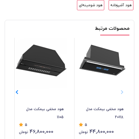
هود آشپزخانه
هود شومینه‌ای
محصولات مرتبط
هود مخفی بیمکث مدل
هود مخفی بیمکث مدل
هو
103
1105
2078
5
5
46,800,000
44,800,000
تومان
تومان