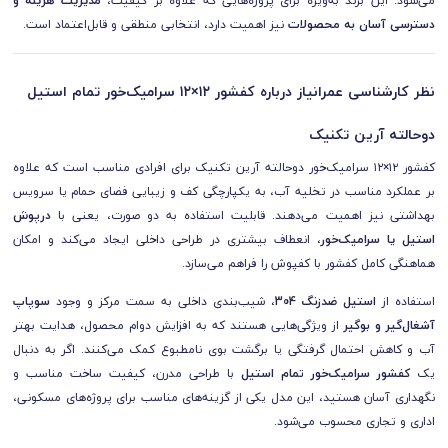
می‌شود. این برند به‌ویژه برای پروژه‌هایی که علاوه بر کیفیت،
مدیریت هزینه و
دسترسی آسان به محصولات
نیز اهمیت دارد، انتخابی منطقی و قابل‌اعتماد است.
نظر کارشناسی عمرانیاز درباره کفشور ۱۲×۱۲ سرامیک‌خور تمام استیل
دوحالته آرین تکنیک
کفشور ۱۲×۱۲ سرامیک‌خور دوحالته آرین تکنیک برای افرادی مناسب است که علاوه
بر عملکرد مناسب در تخلیه آب، به یکپارچگی کف و زیبایی فضای حمام یا سرویس
بهداشتی نیز اهمیت می‌دهند. قابلیت استفاده به دو صورت، یعنی با
درپوش
استیل یا سرامیک‌خور
، انعطاف بیشتری در طراحی داخلی ایجاد می‌کند و امکان
هماهنگی کامل کفشور با کفپوش را فراهم می‌سازد.
استفاده از
استیل ضدزنگ 304
، شیب‌بندی داخلی به سمت مرکز و وجود
سوپاپ
آشغال‌گیر و بوگیر
از ویژگی‌هایی هستند که به افزایش دوام محصول، هدایت بهتر
آب و کاهش احتمال گرفتگی یا برگشت بوی نامطبوع کمک می‌کنند. اگر به دنبال
یک
کفشور سرامیک‌خور تمام استیل
با طراحی مدرن، کیفیت ساخت مناسب و
نگهداری آسان هستید، این مدل یکی از گزینه‌های مناسب برای پروژه‌های مسکونی،
اداری و تجاری محسوب می‌شود.