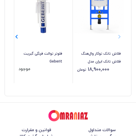
فلاش تانک توکار وال‌هنگ
فلوتر توالت فرنگی گبریت
صف
فلاش تانک ایران مدل
Geberit
توک
18,900,000
موجود
اینفینیتی دوتکه
تومان
سوالات متداول
قوانین و مقرارت