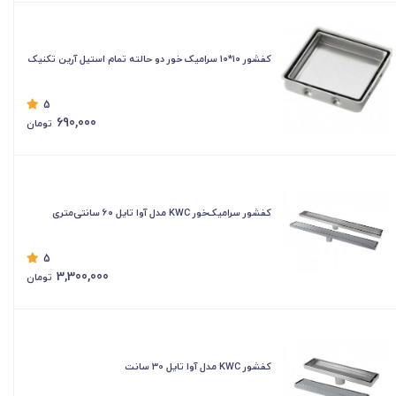
کفشور ۱۰*۱۰ سرامیک خور دو حالته تمام استیل آرین تکنیک
5
690,000
تومان
کفشور سرامیک‌خور KWC مدل آوا تایل ۶۰ سانتی‌متری
5
3,300,000
تومان
کفشور KWC مدل آوا تایل 30 سانت