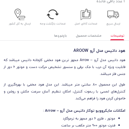
1
عدد باقی مانده
ارسال سریع
ضمانت کالای اصل
ضمانت بازگشت وجه
ارسال به کل کشور
توضیحات
مشخصات محصول
بازخوردها
هود داتیس مدل آرو AROOW
هود داتیس مدل آرو – Arrow مجهز ترین هود مخفی کارخانه داتیس میباشد که
قابلیت ویژه آن درب با جک برقی و سنسور تشخیص حرکت دست و موتور ۶ دور از
جنس فلز میباشد.
طول این محصول 80 سانتی متر میباشد. این مدل هود مخفی با بهره‌گیری از
کنترل‌های لمسی یا ریموت کنترل، امکان تنظیم آسان سرعت مکش و روشن و
خاموش کردن هود را فراهم می‌کند.
امکانات مایکروویو توکار داتیس مدل آرو – Arrow :
موتور ، فلزی ۶ دور مجهز به ترموگارد
قدرت موتور ۹۰۰ متر مکعب بر ساعت