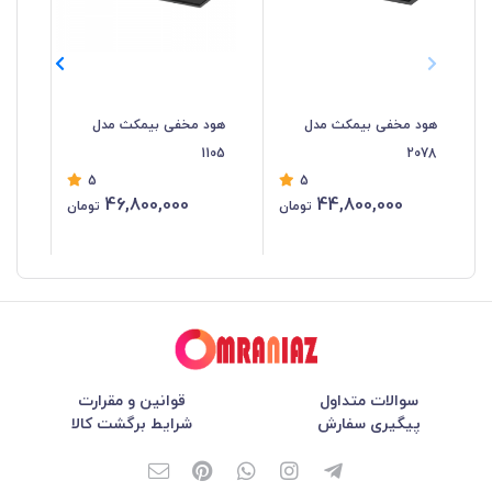
هود مخفی بیمکث مدل
هود مخفی بیمکث مدل
هو
103
1105
2078
5
5
46,800,000
44,800,000
تومان
تومان
سوالات متداول
قوانین و مقرارت
پیگیری سفارش
شرایط برگشت کالا