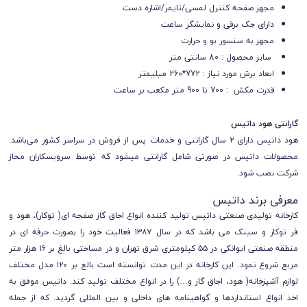
مجهز صفحه کنترل لمسی/تایمر/اشاره دست
دارای جک برقی و نمایشگر ساعت
مجهز به سنسور بو و حرارت
سایز محصول : 80 سانتی متر
ابعاد برش مورد نیاز : 772*260 میلیمتر
قدرت مکش : 700 تا 900 متر مکعب بر ساعت
گارانتی هود داتیس
هود داتیس دارای ۲ سال گارانتی و خدمات پس از فروش در سراسر کشور می‌باشد.
محصولات داتیس در صورتی شامل گارانتی میشود که توسط سرویسکاران مجاز
شرکت نصب شود.
معرفی برند داتیس
کارخانه تولیدی صنعتی داتیس تولید کننده انواع اجاق گاز صفحه ای( توکار)، هود و
فر توکار و سینک می باشد که در سال ۱۳۸۷ فعالیت خود را بصورت حرفه ای در
منطقه صنعتی ایوانکی در ۵۵ کیلومتری شرق تهران و در مساحتی بالغ بر ۱۶ هزار متر
مربع شروع نمود. این کارخانه در این مدت توانسته است بالغ بر ۱۲۰ مدل مختلف
لوازم آشپزخانه( هود، اجاق گاز و…) را در انواع مختلف تولید کند. داتیس موفق به
اخذ انواع استانداردها و گواهینامه های داخلی و بین المللی گردید. که از جمله