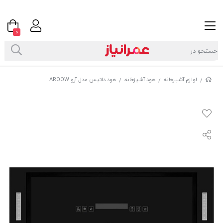
0
لوازم آشپزخانه
هود آشپزخانه
هود داتیس مدل آرو AROOW
/
/
/