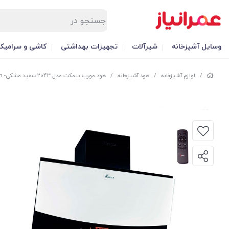
وسایل آشپزخانه
شیرآلات
تجهیزات بهداشتی
کاشی و سرامیک
/
لوازم آشپزخانه
/
هود آشپزخانه
/
هود مورب بیمکث مدل 2043 سفید مشکی- 90cm