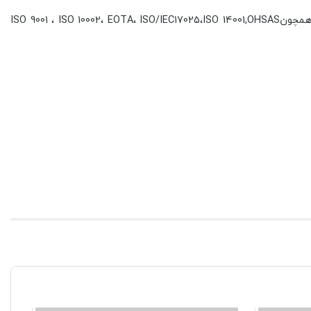
بیمکث طی سال­ها پیشتازی در عرصه رقابت با سایر تولیدکنندگان داخلی، با رعایت کیفیت، نوآوری و عملکرد بالا موفق به اخذ گواهینامه­ های همچونISO 9001 ، ISO 10002، EOTA، ISO/IEC17025،ISO 14001,OHSAS