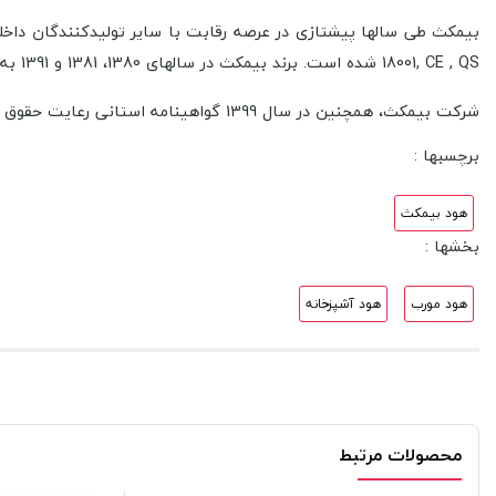
18001, CE , QS شده است. برند بیمکث در سال­های 1380، 1381 و 1391 به عنوان واحد نمونه استاندارد کشور انتخاب و معرفی شده است.
شرکت بیمکث، همچنین در سال 1399 گواهینامه استانی رعایت حقوق مصرف کنندگان را دریافت نموده است.
برچسبها :
هود بیمکث
بخشها :
هود مورب
هود آشپزخانه
محصولات مرتبط