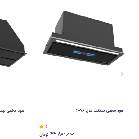
هود مخفی بیمکث مدل 2078
هود مخفی بیمکث 
5
44,800,000
تومان