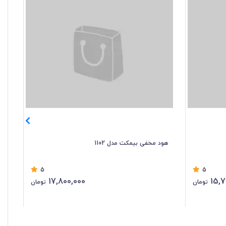
هود مخفی بیمکث مدل 1102
هود
5
5
17,800,000
15,7
تومان
تومان