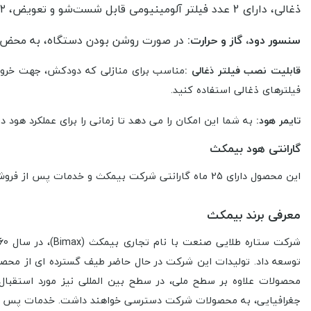
ذغالی، دارای 2
عدد فیلتر آلومینیومی قابل شست‌شو و تعویض، ۲ عدد لامپ smd است.
سنسور دود، گاز و حرارت
:
در صورت روشن بودن دستگاه، به محض پ
قابلیت نصب فیلتر ذغالی :
مناسب برای منازلی که دودکش، جهت خروجی 
فیلترهای ذغالی استفاده کنید.
تایمر هود:
به شما این امکان را می دهد تا زمانی را برای عملکرد هود 
گارانتی هود بیمکث
این محصول دارای 25 ماه گارانتی شرکت بیمکث و خدمات پس از فروش شرکت می باشد - توجه نمایید که فقط درصورت نصب توسط سرویسکار مجاز بیمکث محصول شامل گارانتی می شود.
معرفی برند بیمکث
توسعه داد. تولیدات این شرکت در حال حاضر طیف گسترده­ ای از محصولا
محصولات علاوه بر سطح ملی، در سطح بین­ المللی نیز مورد استقبال 
جغرافیایی، به محصولات شرکت دسترسی خواهند داشت. خدمات پس از ف