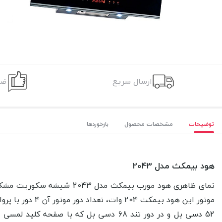
ارسال سریع
ضم
توضیحات
مشخصات محصول
بازخوردها
هود بیمکث مدل 2043
موتور این هود بیمکث 204 وات، تعداد دور موتور آن 4 دور با
پرو
52 دسی بل و در دور تند 68 دسی بل که با صفحه کلید لمسی یا ریموت کنترل از راه دور قابل تنظیم است.