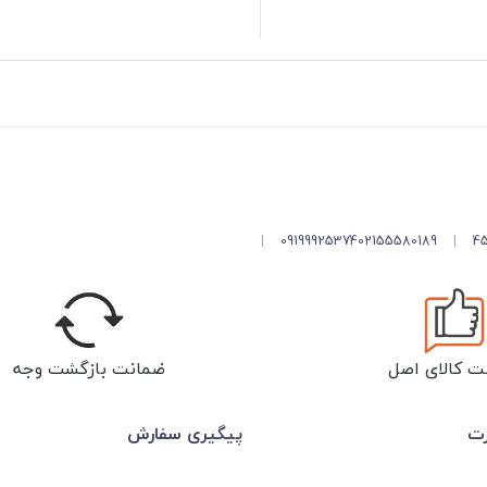
|
09199925374
02155580189
|
ت کالای اصل
ضمانت بازگشت وجه
رت
پیگیری سفارش