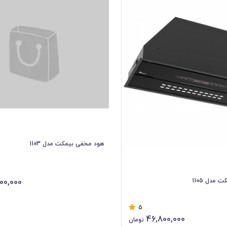
هود مخفی بیمکث مدل 1103
00,000
مدل 1105
5
46,800,000
تومان