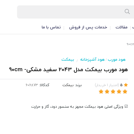
مقالات
خدمات پس از فروش
تماس با ما
هود مورب
هود آشپزخانه
بیمکث
/
/
هود مورب بیمکث مدل 2043 سفید مشکی- 90cm
برند:
بیمکث
کدکالا:
5
(
امتیاز
1
خریدار
)
☑ ویژگی اصلی هود بیمکث مجهز به سنسور دود، گاز و حرارت