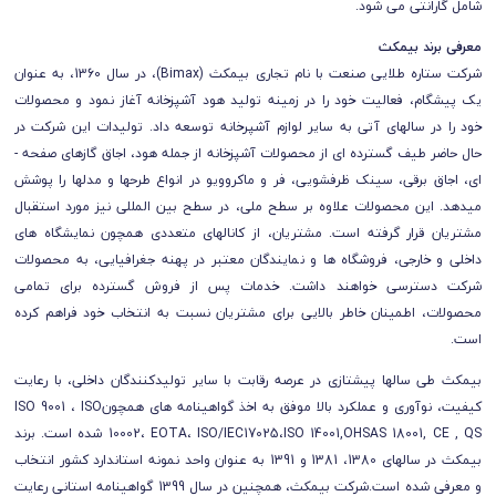
شامل گارانتی می شود.
معرفی برند بیمکث
شرکت ستاره طلایی صنعت با نام تجاری بیمکث (Bimax)، در سال 1360، به عنوان
یک پیشگام، فعالیت خود را در زمینه تولید هود آشپزخانه آغاز نمود و محصولات
خود را در سال­های آتی به سایر لوازم آشپرخانه توسعه داد. تولیدات این شرکت در
حال حاضر طیف گسترده­ ای از محصولات آشپزخانه از جمله هود، اجاق گاز­های صفحه ­
ای، اجاق برقی، سینک ظرفشویی، فر و ماکروویو در انواع طرح­ها و مدل­ها را پوشش
می­دهد. این محصولات علاوه بر سطح ملی، در سطح بین­ المللی نیز مورد استقبال
مشتریان قرار گرفته است. مشتریان، از کانال­های متعددی همچون نمایشگاه ­های
داخلی و خارجی، فروشگاه ­ها و نمایندگان معتبر در پهنه جغرافیایی، به محصولات
شرکت دسترسی خواهند داشت. خدمات پس از فروش گسترده برای تمامی
محصولات، اطمینان خاطر بالایی برای مشتریان نسبت به انتخاب خود فراهم کرده
است.
بیمکث طی سال­ها پیشتازی در عرصه رقابت با سایر تولیدکنندگان داخلی، با رعایت
کیفیت، نوآوری و عملکرد بالا موفق به اخذ گواهینامه­ های همچونISO 9001 ، ISO
10002، EOTA، ISO/IEC17025،ISO 14001,OHSAS 18001, CE , QS شده است. برند
بیمکث در سال­های 1380، 1381 و 1391 به عنوان واحد نمونه استاندارد کشور انتخاب
و معرفی شده است.شرکت بیمکث، همچنین در سال 1399 گواهینامه استانی رعایت