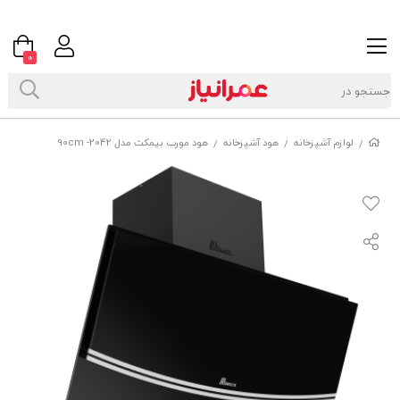
0
لوازم آشپزخانه
هود آشپزخانه
هود مورب بیمکث مدل 2042- 90cm
/
/
/