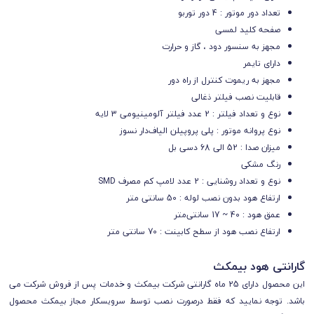
تعداد دور موتور : 4 دور توربو
صفحه کلید لمسی
مجهز به سنسور دود ، گاز و حرارت
دارای تایمر
مجهز به ریموت کنترل از راه دور
قابلیت نصب فیلتر ذغالی
نوع و تعداد فیلتر :
2 عدد فیلتر آلومینیومی 3 لایه
نوع پروانه موتور : پلی پروپیلن الیاف‌دار نسوز
میزان صدا : 52 الی 68 دسی بل
رنگ مشکی
نوع و تعداد روشنایی : 2 عدد لامپ کم مصرف SMD
ارتفاع هود بدون نصب لوله : 50 سانتی متر
عمق هود : 40 ~ 17 سانتی‌متر
ارتفاع نصب هود از سطح کابینت : 70 سانتی متر
گارانتی هود بیمکث
این محصول دارای 25 ماه گارانتی شرکت بیمکث و خدمات پس از فروش شرکت می
باشد. توجه نمایید که فقط درصورت نصب توسط سرویسکار مجاز بیمکث محصول