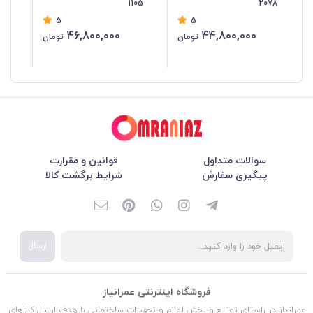
103
1105
2078
5
5
46,800,000
44,800,000
تومان
تومان
سوالات متداول
قوانین و مقرارت
پیگیری سفارش
شرایط برگشت کالا
ارسال
فروشگاه اینترنتی عمرانیاز
عمرانیاز در راستای توزیع و پخش لوازم و تجهیزات ساختمانی با هدف ارسال کالاهای