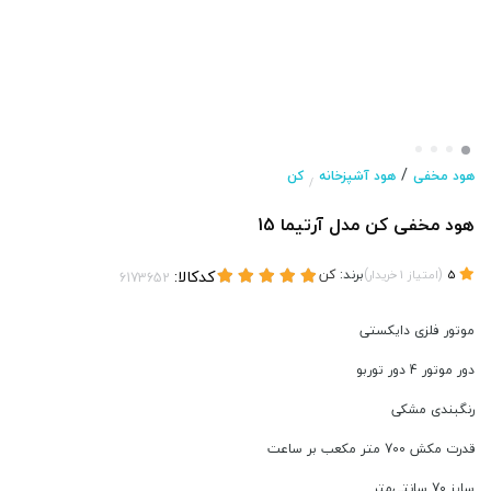
/
هود مخفی
هود آشپزخانه
کن
/
هود مخفی کن مدل آرتیما 15
(
)
برند:
کن
کدکالا:
5
امتیاز
1
خریدار
موتور فلزی دایکستی
دور موتور 4 دور توربو
رنگبندی مشکی
قدرت مکش 700 متر مکعب بر ساعت
سایز 70 سانتی‌متر