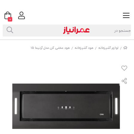
0
لوازم آشپزخانه
هود آشپزخانه
هود مخفی کن مدل آرتیما 15
/
/
/