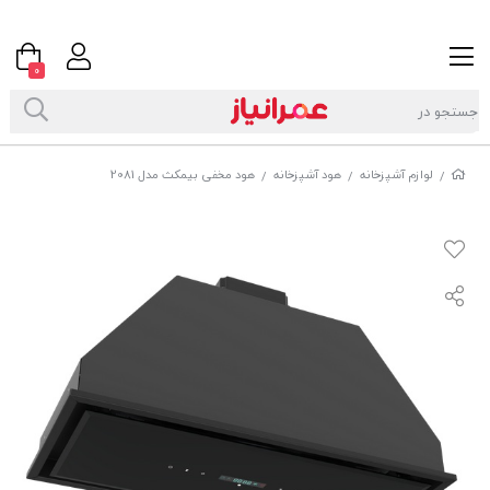
0
لوازم آشپزخانه
هود آشپزخانه
هود مخفی بیمکث مدل 2081
/
/
/