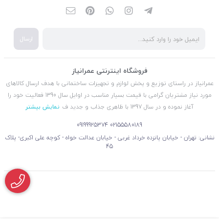
ارسال
فروشگاه اینترنتی عمرانیاز
عمرانیاز در راستای توزیع و پخش لوازم و تجهیزات ساختمانی با هدف ارسال کالاهای
مورد نیاز مشتریان گرامی با قیمت بسیار مناسب در اوایل سال 1390 فعالیت خود را
آغاز نموده و در سال 1397 با ظاهری جذاب و جدید ف
نمایش بیشتر
09199925374
02155580189
نشانی: تهران - خیابان پانزده خرداد غربی - خیابان عدالت خواه - کوچه علی اکبری- پلاک
45