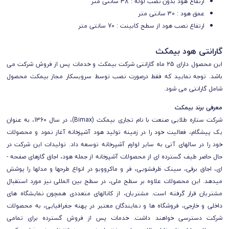
ارتفاع هود بدون نصب لوله : 38 سانتی متر
عمق هود : 30 سانتی متر
ارتفاع نصب هود از سطح کابینت : 70 سانتی متر
گارانتی هود بیمکث
این محصول دارای 25 ماه گارانتی شرکت بیمکث و خدمات پس از فروش شرکت می
باشد. توجه نمایید که فقط درصورت نصب توسط سرویسکار مجاز بیمکث محصول
شامل گارانتی می شود.
معرفی برند بیمکث
شرکت ستاره طلایی صنعت با نام تجاری بیمکث (Bimax)، در سال 1360، به عنوان
یک پیشگام، فعالیت خود را در زمینه تولید هود آشپزخانه آغاز نمود و محصولات
خود را در سال­های آتی به سایر لوازم آشپرخانه توسعه داد. تولیدات این شرکت در
حال حاضر طیف گسترده­ ای از محصولات آشپزخانه از جمله هود، اجاق گاز­های صفحه ­
ای، اجاق برقی، سینک ظرفشویی، فر و ماکروویو در انواع طرح­ها و مدل­ها را پوشش
می­دهد. این محصولات علاوه بر سطح ملی، در سطح بین­ المللی نیز مورد استقبال
مشتریان قرار گرفته است. مشتریان، از کانال­های متعددی همچون نمایشگاه ­های
داخلی و خارجی، فروشگاه ­ها و نمایندگان معتبر در پهنه جغرافیایی، به محصولات
شرکت دسترسی خواهند داشت. خدمات پس از فروش گسترده برای تمامی