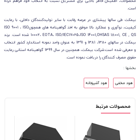
محصولات، اطمینان خاطر بالایی برای مشتریان نسبت به انتخاب خود فراهم کرده
است.
بیمکث طی سال­ها پیشتازی در عرصه رقابت با سایر تولیدکنندگان داخلی، با رعایت
کیفیت، نوآوری و عملکرد بالا موفق به اخذ گواهینامه­ های همچونISO 9001 ، ISO
10002، EOTA، ISO/IEC17025،ISO 14001,OHSAS 18001, CE , QS شده است. برند
بیمکث در سال­های 1380، 1381 و 1391 به عنوان واحد نمونه استاندارد کشور انتخاب
و معرفی شده است.شرکت بیمکث، همچنین در سال 1399 گواهینامه استانی رعایت
حقوق مصرف کنندگان را دریافت نموده است.
بخشها :
هود مخفی
هود آشپزخانه
محصولات مرتبط