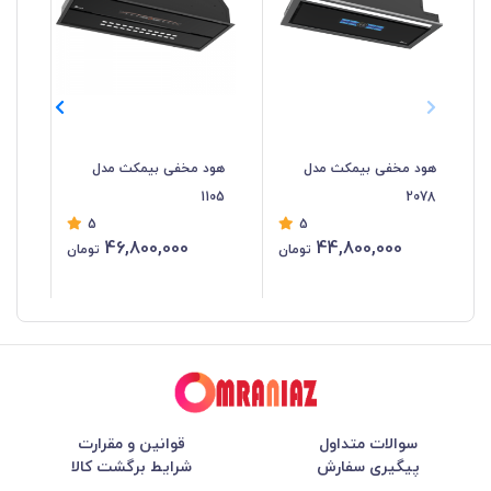
هود مخفی بیمکث مدل
هود مخفی بیمکث مدل
هو
103
1105
2078
5
5
46,800,000
44,800,000
تومان
تومان
سوالات متداول
قوانین و مقرارت
پیگیری سفارش
شرایط برگشت کالا