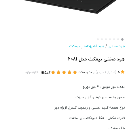
/
هود مخفی
هود آشپزخانه
بیمکث
/
هود مخفی بیمکث مدل 2081
(
)
برند:
بیمکث
کدکالا:
5
امتیاز
1
خریدار
تعداد دور موتور : 4 دور توربو
مجهز به سنسور دود و گاز و حرارت
نوع صفحه کلید لمسی و ریموت کنترل از راه دور
قدرت مکش : 650 مترمکعب بر ساعت
رنگ مشکی