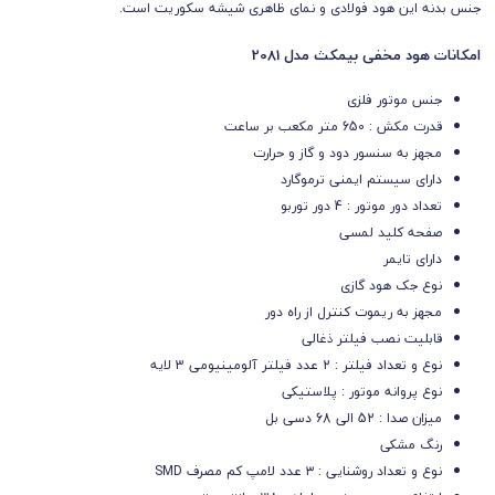
جنس بدنه این هود
فولادی
و نمای ظاهری شیشه سکوریت است.
امکانات هود مخفی بیمکث مدل 2081
جنس موتور فلزی
قدرت مکش : 650 متر مکعب بر ساعت
مجهز به سنسور دود و گاز و حرارت
دارای سیستم ایمنی ترموگارد
تعداد دور موتور : 4 دور توربو
صفحه کلید لمسی
دارای تایمر
نوع جک هود گازی
مجهز به ریموت کنترل از راه دور
قابلیت نصب فیلتر ذغالی
نوع و تعداد فیلتر :
2 عدد فیلتر آلومینیومی 3 لایه
نوع پروانه موتور : پلاستیکی
میزان صدا : 52 الی 68 دسی بل
رنگ مشکی
نوع و تعداد روشنایی : ۳ عدد لامپ کم مصرف SMD