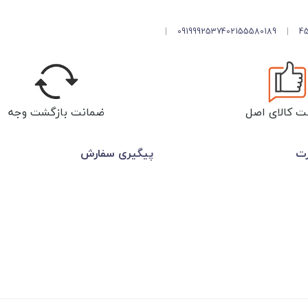
|
09199925374
02155580189
|
ت کالای اصل
ضمانت بازگشت وجه
رت
پیگیری سفارش