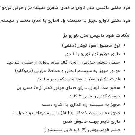
هود مخفی داتیس مدل ناوارو با نمای ظاهری شیشه بژ و موتور توربو 6 دور دارای طراحی مدرن می باشد.
هود مخفی ناوارو مجهز به سیستم راه اندازی با اشاره دست و سیستم خودکار (Auto) با سنسورهای بو و
امکانات هود داتیس مدل ناوارو بژ
نوع محصول: هود توکار (مخفی)
دارای موتور نوع توربو با 6 دور
جنس موتور: حلزونی از ورق گالوانیزه، پروانه از جنس الترامید
موتور مجهز به سیستم ایمنی و محافظ حرارتی (ترموگارد)
قدرت مکش: ۷۰۰ تا ۹۰۰ متر مکعب بر ساعت
سطح صدا: نرمال، دارای صدای موتور کمتر از ۶۰ دسی بل
صفحه کنترلی لمسی 6 کلید
مجهز به سیستم راه اندازی با اشاره دست
مجهز به سیستم خودکار (Auto) با سنسورهای بو و حرارت
دارای تایمر جهت خاموش شدن
فیلتر آلومینیومی (۳ لایه قابل شستشو )