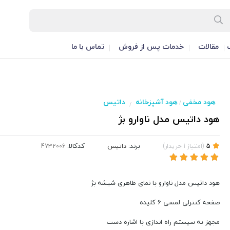
مقالات
خدمات پس از فروش
تماس با ما
هود مخفی
هود آشپزخانه
داتیس
/
/
هود داتیس مدل ناوارو بژ
برند:
داتیس
کدکالا:
5
(
امتیاز
1
خریدار
)
هود داتیس مدل ناوارو با نمای ظاهری شیشه بژ
صفحه کنترلی لمسی 6 کلیده
مجهز به سیستم راه اندازی با اشاره دست