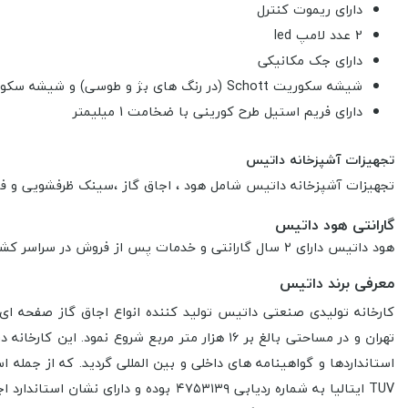
دارای ریموت کنترل
2 عدد لامپ led
دارای جک مکانیکی
شیشه سکوریت Schott (در رنگ های بژ و طوسی) و شیشه سکوریت مشکی مقاوم به حرارت و ضربه
دارای فریم استیل طرح کورینی با ضخامت 1 میلیمتر
تجهیزات آشپزخانه داتیس
تجهیزات آشپزخانه داتیس
شامل هود ، اجاق گاز ،سینک ظرفشویی و ف
گارانتی هود داتیس
هود داتیس دارای ۲ سال گارانتی و خدمات پس از فروش در سراسر کشور می‌باشد. محصولات داتیس در صورتی شامل گارانتی میشود که توسط سرویس کاران مجاز شرکت نصب شود.
معرفی برند داتیس