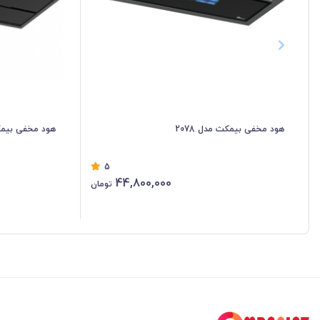
هود مخفی بیمکث مدل 2078
هود مخفی بیمکث 
5
44,800,000
تومان