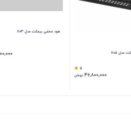
هود مخفی بیمکث مدل 1103
00,000
مدل 1105
5
46,800,000
تومان