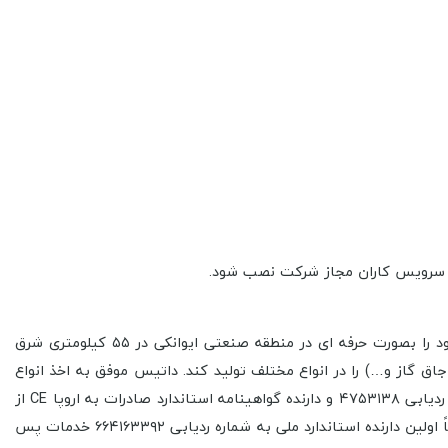
کارخانه تولیدی صنعتی داتیس تولید کننده انواع اجاق گاز صفحه ای( توکار)، هود و فر توکار و سینک می باشد که در سال ۱۳۸۷ فعالیت خود را بصورت حرفه ای در منطقه صنعتی ایوانکی در ۵۵ کیلومتری شرق
ر این مدت توانسته است بالغ بر ۱۲۰ مدل مختلف لوازم آشپزخانه( هود، اجاق گاز و…) را در انواع مختلف تولید کند. داتیس موفق به اخذ انواع
استانداردها و گواهینامه های داخلی و بین المللی گردید. که از جمله استاندارد مدیریت کنترل کیفیت از TUV ایتالیا (ISO 9001:2008) به شماره ردیابی ۴۷۵۳۱۳۸ و دارنده گواهینامه استاندارد صادرات به اروپا CE از
TUV ایتالیا به شماره ردیابی ۴۷۵۳۱۳۹ بوده و دارای نشان استاندارد اجباری جمهوری اسلامی ایران به شماره ردیابی ۷۳۲۱۲۱۲۸۹۵ می باشد.ضمناً اولین دارنده استاندارد ملی به شماره ردیابی ۶۶۴۱۶۳۳۹۲ خدمات پس