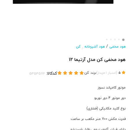
/
هود مخفی
هود آشپزخانه
کن
/
هود مخفی کن مدل آرتیما 12
(
)
برند:
کن
کدکالا:
5
امتیاز
1
خریدار
موتور کامپاند نسوز
دور موتور 4 دور توربو
نوع کلید مکانیکی (فشاری)
قدرت مکش 700 متر مکعب بر ساعت
دارای فیلتر آلومینیومی قابل شستشو