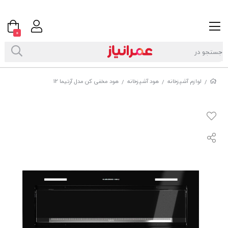
0
لوازم آشپزخانه
هود آشپزخانه
هود مخفی کن مدل آرتیما 12
/
/
/