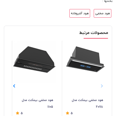
بخشها :
هود مخفی
هود آشپزخانه
محصولات مرتبط
هود مخفی بیمکث مدل
هود مخفی بیمکث مدل
هو
103
1105
2078
5
5