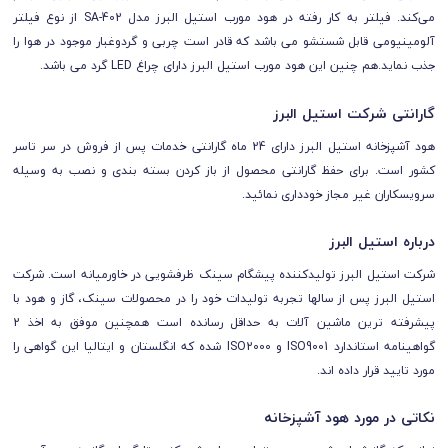
می‌کند.
فیلتر به کار رفته در هود مورب استیل البرز مدل SA-402 از نوع فیلتر
آلومینیومی قابل شستشو می باشد که قادر است چربی و گردوغبار موجود در هوا را
جذب نماید.هم چنین این هود مورب استیل البرز دارای چراغ LED گرد می باشد.
گارانتی شرکت استیل البرز
هود آشپزخانه استیل البرز دارای
24 ماه گارانتی
خدمات پس از فروش در سر تاسر
کشور است.
برای حفظ گارانتی محصول از باز کردن بسته بندی و نصب به وسیله
سرویسکاران غیر مجاز خودداری نمائید.
درباره استیل البرز
شرکت استیل البرز تولیدکننده پیشگام سینک ظرفشویی در خاورمیانه است. شرکت
استیل البرز پس از سالها تجربه تولیدات خود را در محصولات سینک، گاز و هود با
پیشرفته ترین ماشین آلات به حداقل رسانده است همچنین موفق به اخذ 2
گواهینامه استاندارد ISO9001 و ISO2000 شده که انگلستان و ایتالیا این گواهی را
مورد تایید قرار داده اند.
نکاتی در مورد هود آشپزخانه