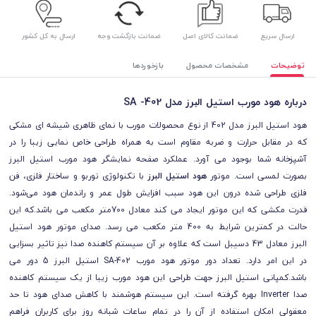
ارسال سریع
ضمانت کالای اصل
ضمانت بازگشت وجه
ارسال به کل کشور
توضیحات
مشخصات محصول
بازخوردها
درباره هود مورب استیل البرز مدل SA -402
هود استیل البرز مدل 402 از نوع محصولات مورب با نمای ظاهری شیشه ای مشکی
که در مقابل حرارت و ضربه مقاوم است به همراه طراحی خاص نمایی زیبا را در
آشپزخانه شما بوجود می آورد. عملکرد صفحه نمایشگر هود مورب استیل البرز
بصورت لمسی است.
موتور
هود استیل البرز
با تکنولوژی توربو و ساختار فلزی، فن
فلزی طراحی شده درون این هود سبب افزایش طول عمر و راندمان هود می‌شود.
قدرت مکشی که این موتور ایجاد می کند معادل 700متر مکعب می باشد.که این
حالت در کمترین شرایط به 400 متر مکعب می رسد. صدای موتور هود استیل
البرز معادل 43 دسیبل است که علاوه بر آن سیستم کاهنده صدا نیز تاثیر بسزایی
در این امر دارد. تعداد دور موتور هود مورب SA-402 استیل البرز 5 دور می
باشد.کمپانی استیل البرز جهت طراحی این هود مورب زیبا از یک سیستم کاهنده
صدا Inverter بهره گرفته است. این سیستم هوشمند با کاهش صدای هود تا حد
معقولی امکان استفاده از آن را در تمام ساعات شبانه روز برای کاربران فراهم