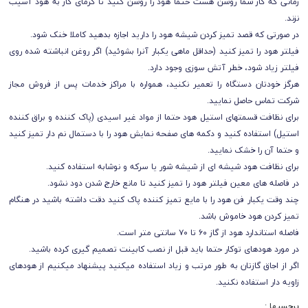
زمانی که گاز شما روشن هست حتما هود را روشن کنيد تا گرمای گاز به هود آسيب
نزند.
در صورتی که قصد تميز کردن شيشه هود را داريد اجازه بدهيد کاملا خنک شود.
فيلتر هود را تميز کنيد (حداقل ماهی يکبار آنرا بشوئيد) اگر روغن انباشته شده روی
فيلتر زياد شود، خطر آتش سوزی وجود دارد.
هرگز خودتان دستگاه را تعمير نکنيد، همواره با مراکز خدمات پس از فروش مجاز
شرکت تماس حاصل نماييد.
برای نظافت قسمتهای استيل هود حتما از مواد غير اسيدی (پاک کننده و براق کننده
استيل) استفاده کنيد و دکمه های صفحه نمايش هود را با دستمال نم دار تميز کنيد
و حتما آن را خشک نماييد.
برای نظافت هود شيشه ای از شيشه شور يا سرکه و نوشابه استفاده کنيد.
در فاصله های معين فيلتر هود را تميز کنيد تا مانع خارج شدن دود نشود.
چند وقت يکبار فن هود را با مايع تميز کننده پاک کنيد دقت داشته باشيد در هنگام
تميز کردن هود خاموش باشد.
فاصله استاندارد هود از گاز ۶٠ تا ٧٠ سانتی متر است.
در مورد هودهای توکار حتما بايد قبل از نصب کابينت تصميم گيری کرده باشيد.
اگر از اجاق گازتان به طور مرتب و زياد استفاده میکنيد پيشنهاد میکنيم از هودهای
زاويه دار استفاده نکنيد.
برچسبها :