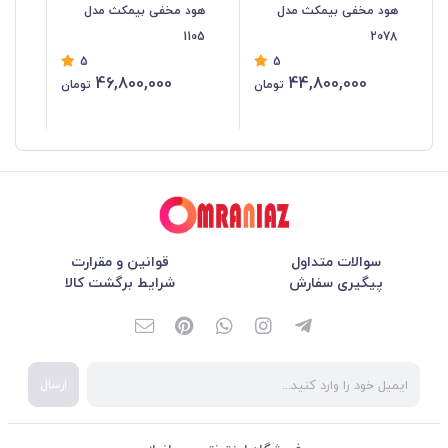
هود مخفی بیمکث مدل
هود مخفی بیمکث مدل
هو
103
1105
2078
5
5
46,800,000
44,800,000
تومان
تومان
سوالات متداول
قوانین و مقرارت
پیگیری سفارش
شرایط برگشت کالا
ارسال