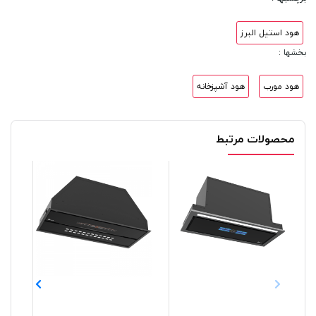
هود استیل البرز
بخشها :
هود مورب
هود آشپزخانه
محصولات مرتبط