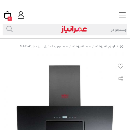
0
لوازم آشپزخانه
هود آشپزخانه
هود مورب استیل البرز مدل SA-402
/
/
/