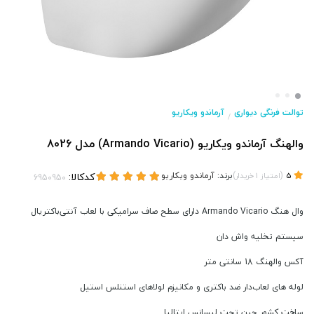
توالت فرنگی دیواری
آرماندو ویکاریو
/
والهنگ آرماندو ویکاریو (Armando Vicario) مدل 8026
(
)
برند:
آرماندو ویکاریو
کدکالا:
5
امتیاز
1
خریدار
وال هنگ Armando Vicario دارای سطح صاف سرامیکی با لعاب آنتی‌باکتریال
سیستم تخلیه واش دان
آکس والهنگ 18 سانتی متر
لوله های لعاب‌دار ضد باکتری و مکانیزم لولاهای استنلس استیل
ساخت کشور چین تحت لیسانس ایتالیا