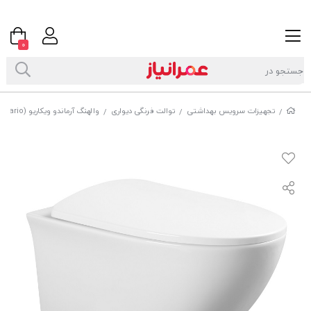
0
تجهیزات سرویس بهداشتی
توالت فرنگی دیواری
والهنگ آرماندو ویکاریو (Armando Vicario) مدل 8026
/
/
/