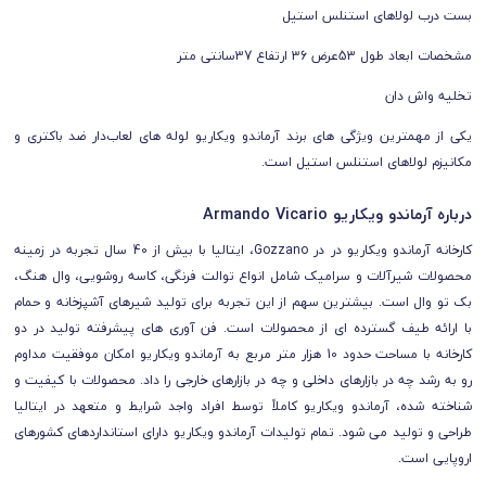
بست درب لولاهای استنلس استیل
مشخصات ابعاد طول 53عرض 36 ارتفاع 37سانتی متر
تخلیه واش دان
یکی از مهمترین ویژگی های برند آرماندو ویکاریو لوله های لعاب‌دار ضد باکتری و
مکانیزم لولاهای استنلس استیل است.
درباره آرماندو ویکاریو Armando Vicario
کارخانه آرماندو ویکاریو در در Gozzano، ایتالیا با بیش از 40 سال تجربه در زمینه
محصولات شیرآلات و سرامیک شامل انواع توالت فرنگی، کاسه روشویی، وال هنگ،
بک تو وال است. بیشترین سهم از این تجربه برای تولید شیرهای آشپزخانه و حمام
با ارائه طیف گسترده ای از محصولات است.
فن آوری های پیشرفته تولید در دو
کارخانه با مساحت حدود 10 هزار متر مربع به
آرماندو ویکاریو
امکان موفقیت مداوم
رو به رشد چه در بازارهای داخلی و چه در بازارهای خارجی را داد. محصولات با کیفیت و
شناخته شده،
آرماندو ویکاریو
کاملاً توسط افراد واجد شرایط و متعهد در ایتالیا
طراحی و تولید می شود. تمام تولیدات
آرماندو ویکاریو دارای
استانداردهای کشورهای
اروپایی است.