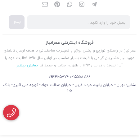
ارسال
فروشگاه اینترنتی عمرانیاز
عمرانیاز در راستای توزیع و پخش لوازم و تجهیزات ساختمانی با هدف ارسال کالاهای
مورد نیاز مشتریان گرامی با قیمت بسیار مناسب در اوایل سال 1390 فعالیت خود را
آغاز نموده و در سال 1397 با ظاهری جذاب و جدید ف
نمایش بیشتر
09199925374
02155580189
نشانی: تهران - خیابان پانزده خرداد غربی - خیابان عدالت خواه - کوچه علی اکبری- پلاک
45