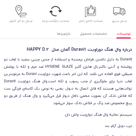
ارسال سریع
ضمانت کالای اصل
ضمانت بازگشت وجه
ارسال به کل کشور
توضیحات
مشخصات محصول
بازخوردها
درباره وال هنگ دوراویت Duravit آلمان مدل HAPPY D.2
Duravit به دلیل داشتن طراحان برجسته و استفاده از جنس چینی سفید با لعاب دو
پوششه و آنتی باکتریال هایژن گلیز HYGIENE GLAZE ضد جرم و لکه با پوشش
صیقلی فوق العاده می باشد. که این امر باعث شهرت دوراویت Duravi به مرغوبترین
لعاب دنیا برای جلوگیری از جذب رسوب و لکه است.وال هنگ دوراویت Duravit
توالت‌هایی هستند که قابل اتصال به دیوار، یعنی به نوعی یک کاسه‌ی فرنگی ست
که فلاش تانک آن بصورت مخفی داخل دیوار قرار می‌گیرد و وال هنگ از طریق دو
پیچ مخصوص ضد زنگ بر فلاش تانک سوار می‌شود.
سیستم تخلیه وال هنگ دوارویت واش دان
درب دوبل آرام بند