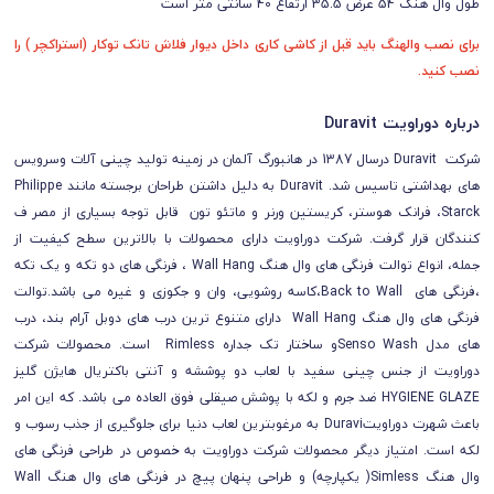
طول وال هنگ 54 عرض 35.5 ارتفاع 40 سانتی متر است
برای نصب والهنگ باید قبل از کاشی کاری داخل دیوار فلاش تانک توکار (استراکچر ) را
نصب کنید.
درباره دوراویت Duravit
شرکت Duravit درسال 1387 در هانبورگ آلمان در زمینه تولید چینی آلات وسرویس
های بهداشتی تاسیس شد. Duravit به دلیل داشتن طراحان برجسته مانند Philippe
Starck، فرانک هوستر، کریستین ورنر و ماتئو تون قابل توجه بسیاری از مصر ف
کنندگان قرار گرفت. شرکت دوراویت دارای محصولات با بالاترین سطح کیفیت از
جمله، انواع توالت فرنگی های وال هنگ Wall Hang ، فرنگی های دو تکه و یک تکه
،فرنگی های Back to Wall،کاسه روشویی، وان و جکوزی و غیره می باشد.توالت
فرنگی های وال هنگ Wall Hang دارای متنوع ترین درب های دوبل آرام بند، درب
های مدل Senso Washو ساختار تک جداره Rimless است. محصولات شرکت
دوراویت از جنس چینی سفید با لعاب دو پوششه و آنتی باکتریال هایژن گلیز
HYGIENE GLAZE ضد جرم و لکه با پوشش صیقلی فوق العاده می باشد. که این امر
باعث شهرت دوراویتDuravi به مرغوبترین لعاب دنیا برای جلوگیری از جذب رسوب و
لکه است. امتیاز دیگر محصولات شرکت دوراویت به خصوص در طراحی فرنگی های
وال هنگ Simless( یکپارچه) و طراحی پنهان پیچ در فرنگی های وال هنگ Wall