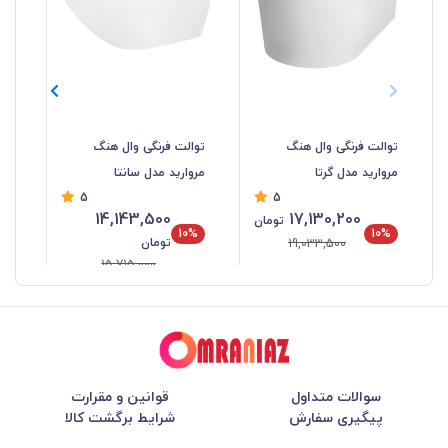
توالت فرنگی وال هنگ
توالت فرنگی وال هنگ
توا
مروارید مدل گرتا
مروارید مدل سانتا
مد
5
5
14,143,500
17,130,200
تومان
10%
10%
تومان
19,033,500
15,715,000
سوالات متداول
قوانین و مقرارت
پیگیری سفارش
شرایط برگشت کالا