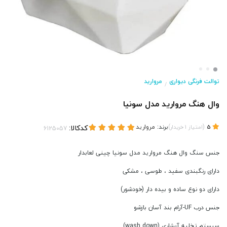
توالت فرنگی دیواری
مروارید
/
وال هنگ مروارید مدل سونیا
(
)
برند:
مروارید
کدکالا:
5
امتیاز
1
خریدار
جنس سنگ وال هنگ مروارید مدل سونیا چینی لعابدار
دارای رنگبندی سفید ، طوسی ، مشکی
دارای دو نوع ساده و بیده دار (خودشور)
جنس درب UF-آرام بند آسان بازشو
سیستم تخلیه آبشاری (wash down)