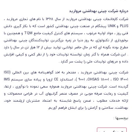
درباره شرکت چینی بهداشتی مروارید
شرکت کارخانجات چینی بهداشتی مروارید از سال 1368 با نام های تجاری مروارید ،
PLUS و UNIK پیشگام در صنعت چینی بهداشتی کشور است که با بکار گیری دانش
فنی روز ، مواد اولیه مرغوب ، سیستم های کنترل کیفیت جامع TQM و همچنین با
برخورداری از تکنولوژی به روز دنیا در زمره بزرگترین تولیدکنندگان چینی بهداشتی
مطرح بوده بگونه ای که در حال حاضر توانایی تولید بیش از 12 هزار تن در سال را دارد
. این شرکت همراه با گذر زمان توانسته تولیدات خود را از نظر کمی و کیفی افزایش
داده و مرزهای تولیدات ملی را پشت سر گذارد .
شرکت چینی بهداشتی مروارید ، مفتخر به اخذ گواهینامه های بین المللی (ISO
9001 ،OHSAS 18001 ، ISO 14001 )، استاندارد CE اروپا و پیاده سازی سیستم IMS
گردیده است. شرکت چینی بهداشتی مروارید همواره سعی نموده با نوآوری ، ارتقا،
کیفیت و رعایت صرفه جویی در مصرف عنصر گرانبهای آب در طراحی محصولات و
ارائه خدمات مطلوب ، ضمن پاسخ شایسته به اعتماد مشتریان ارزشمند خود،
بهداشت، سلامتی و آرامش را برای ایشان فراهم آوریم.
برچسبها :