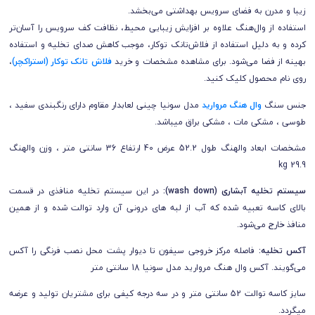
زیبا و مدرن به فضای سرویس بهداشتی می‌بخشد.
استفاده از وال‌هنگ علاوه بر افزایش زیبایی محیط، نظافت کف سرویس را آسان‌تر
کرده و به دلیل استفاده از فلاش‌تانک توکار، موجب کاهش صدای تخلیه و استفاده
بهینه از فضا می‌شود. برای مشاهده مشخصات
و خرید
فلاش تانک توکار (استراکچر)
،
روی نام محصول کلیک کنید.
جنس سنگ
وال هنگ مروارید
مدل سونیا چینی لعابدار مقاوم دارای رنگبندی سفید ،
طوسی ، مشکی مات ، مشکی براق میباشد.
مشخصات ابعاد والهنگ طول 52.2 عرض 40 ارتفاع 36 سانتی متر ، وزن والهنگ
29.9 kg
سیستم تخلیه آبشاری (wash down):
در این سیستم تخلیه منافذی در قسمت
بالای کاسه تعبیه شده که آب از لبه های درونی آن وارد توالت شده و از همین
منافذ خارج می‌شود.
آکس تخلیه:
فاصله مرکز خروجی سیفون تا دیوار پشت محل نصب فرنگی را آکس
می‌گویند. آکس وال هنگ مروارید مدل سونیا 18 سانتی متر
سایز کاسه توالت 52 سانتی متر و در سه درجه کیفی برای مشتریان تولید و عرضه
میگردد.