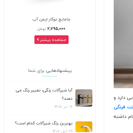
کار ایمن آب
ست 4 تکه شیرآلات کلار مدل فلت سری 99
2,7
تومان
طلایی
 بیشتر
41,950,000
تومان
مشاهده بیشتر
پیشنهادهایی
برای شما
آیا شیرآلات رنگی، تغییر رنگ می
ی دارد و
دهند؟
ت فرنگی
16
تیر
1405
ام داشته
بهترین رنگ شیرآلات کدام است؟
29
آبان
1402