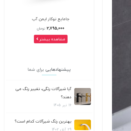
کار ایمن آب
ست 4 تکه شیرآلات کلار مدل فلت سری 99
2,7
تومان
طلایی
 بیشتر
41,950,000
تومان
مشاهده بیشتر
پیشنهادهایی
برای شما
آیا شیرآلات رنگی، تغییر رنگ می
دهند؟
16
تیر
1405
بهترین رنگ شیرآلات کدام است؟
29
آبان
1402