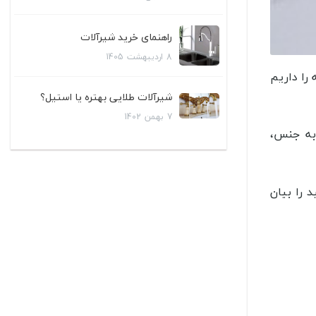
راهنمای خرید شیرآلات
8
اردیبهشت
1405
را داریم
شیرآلات طلایی بهتره یا استیل؟
7
بهمن
1402
 به جنس،
 را بیان