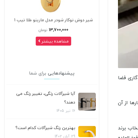
مدل مارینو طلا تیپ 1
شیر دوش توکار شودر مدل گلوریس تیپ 2
صفحه
21,300,000
13,
تومان
تومان
 بیشتر
مشاهده بیشتر
پیشنهادهایی
برای شما
گاری فضا
آیا شیرآلات رنگی، تغییر رنگ می
دهند؟
ها از آن
16
تیر
1405
خاب برند
بهترین رنگ شیرآلات کدام است؟
29
آبان
1402
ق‌العاده