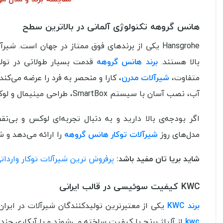
هانس گروهه تکنولوژی آلمانی در بالاترین سطح
بالا هستند.
برند هانس گروهه
قدمت بسیار طولانی در تولید 
متفاوت،
شیرآلات مدرن
آب، نصب آسان با سیستم SmartBox، طراحی مینیمال و لوکس، عملکرد بی‌صدا و نرم از ویژگی های شیرآلات توکار این برند است.
مدل‌های روز
شیرآلات توکار هانس گروهه
را ارائه می‌دهد و ش
شاید بریا تان مفید باشد:
پرفروش ترین شیرآلات توکار واردات
KWC کیفیت سوئیسی در قالب ایرانی
برند KWC
یکی از معتبرترین تولیدکنندگان شیرآلات در ایران است که
kwc
از آلیاژ برنج با کیفیت ساخته می‌شوند و با آبکاری چندل