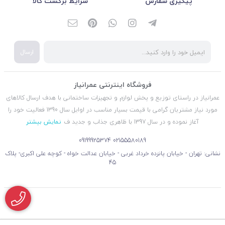
پیگیری سفارش
شرایط برگشت کالا
ارسال
فروشگاه اینترنتی عمرانیاز
عمرانیاز در راستای توزیع و پخش لوازم و تجهیزات ساختمانی با هدف ارسال کالاهای
مورد نیاز مشتریان گرامی با قیمت بسیار مناسب در اوایل سال 1390 فعالیت خود را
آغاز نموده و در سال 1397 با ظاهری جذاب و جدید ف
نمایش بیشتر
09199925374
02155580189
نشانی: تهران - خیابان پانزده خرداد غربی - خیابان عدالت خواه - کوچه علی اکبری- پلاک
45