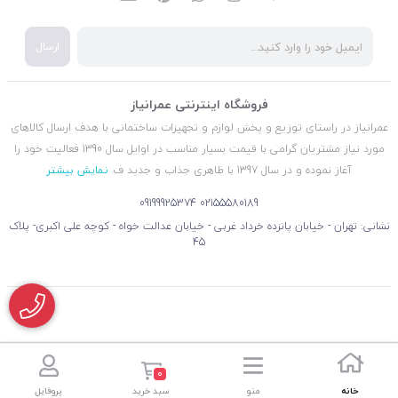
ارسال
فروشگاه اینترنتی عمرانیاز
عمرانیاز در راستای توزیع و پخش لوازم و تجهیزات ساختمانی با هدف ارسال کالاهای
مورد نیاز مشتریان گرامی با قیمت بسیار مناسب در اوایل سال 1390 فعالیت خود را
آغاز نموده و در سال 1397 با ظاهری جذاب و جدید ف
نمایش بیشتر
09199925374
02155580189
نشانی: تهران - خیابان پانزده خرداد غربی - خیابان عدالت خواه - کوچه علی اکبری- پلاک
45
0
خانه
منو
سبد خرید
پروفایل