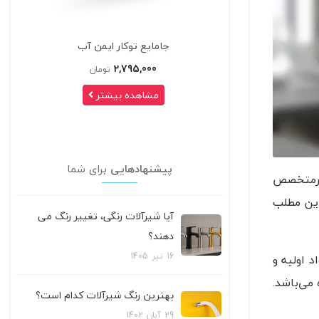
کار ایمن آب
ست 4 تکه شیرآلات کلار مدل فلت سری 99
2,7
تومان
طلایی
 بیشتر
41,950,000
تومان
مشاهده بیشتر
پیشنهادهایی
برای شما
غیرمتخصص
این مطلب
آیا شیرآلات رنگی، تغییر رنگ می
دهند؟
16
تیر
1405
د اولیه و
می‌باشد.
بهترین رنگ شیرآلات کدام است؟
29
آبان
1402